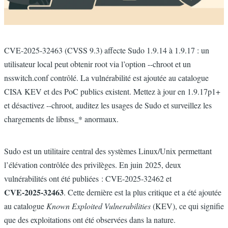
Resumé
CVE-2025-32463 (CVSS 9.3) affecte Sudo 1.9.14 à 1.9.17 : un
utilisateur local peut obtenir root via l’option --chroot et un
nsswitch.conf contrôlé. La vulnérabilité est ajoutée au catalogue
CISA KEV et des PoC publics existent. Mettez à jour en 1.9.17p1+
et désactivez --chroot, auditez les usages de Sudo et surveillez les
chargements de libnss_* anormaux.
CorpsBlog
Sudo est un utilitaire central des systèmes Linux/Unix permettant
l’élévation contrôlée des privilèges. En juin 2025, deux
vulnérabilités ont été publiées : CVE‑2025‑32462 et
CVE‑2025‑32463
. Cette dernière est la plus critique et a été ajoutée
au catalogue
Known Exploited Vulnerabilities
(KEV), ce qui signifie
que des exploitations ont été observées dans la nature.