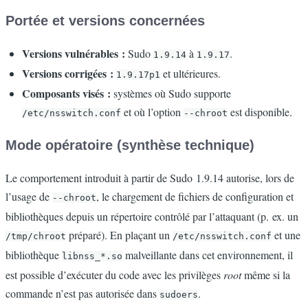
Portée et versions concernées
Versions vulnérables :
Sudo
à
.
1.9.14
1.9.17
Versions corrigées :
et ultérieures.
1.9.17p1
Composants visés :
systèmes où Sudo supporte
et où l’option
est disponible.
/etc/nsswitch.conf
--chroot
Mode opératoire (synthèse technique)
Le comportement introduit à partir de Sudo 1.9.14 autorise, lors de
l’usage de
, le chargement de fichiers de configuration et
--chroot
bibliothèques depuis un répertoire contrôlé par l’attaquant (p. ex. un
préparé). En plaçant un
et une
/tmp/chroot
/etc/nsswitch.conf
bibliothèque
malveillante dans cet environnement, il
libnss_*.so
est possible d’exécuter du code avec les privilèges
root
même si la
commande n’est pas autorisée dans
.
sudoers