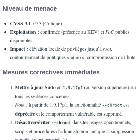
Niveau de menace
CVSS 3.1 :
9.3 (Critique).
Exploitation :
confirmée (présence au KEV) et
PoC
publics
disponibles.
Impact :
élévation locale de privilèges jusqu’à
root
,
contournement de politiques
, compromission de l’hôte.
sudoers
Mesures correctives immédiates
Mettre à jour Sudo
en
(ou version supérieure) sur
1.9.17p1
tous les systèmes concernés.
Note :
à partir de 1.9.17p1, la fonctionnalité
est
--chroot
dépréciée
et le comportement vulnérable est supprimé.
Désactiver/éviter
dans les usages opérationnels,
--chroot
scripts et procédures d’administration tant que la suppression
complète n’est pas réalisée.