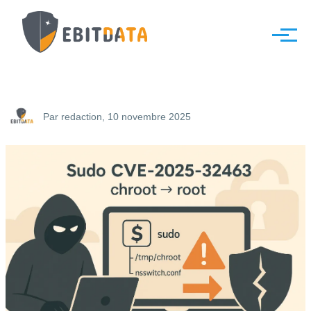
Aller au contenu principal
Menu
Par
redaction
, 10 novembre 2025
Image
à
la
une