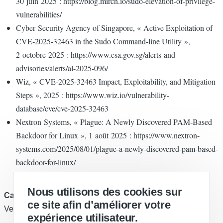
30 juin 2025 : https://blog.mirch.io/sudo-elevation-of-privilege-
vulnerabilities/
Cyber Security Agency of Singapore, « Active Exploitation of
CVE‑2025‑32463 in the Sudo Command-line Utility »,
2 octobre 2025 : https://www.csa.gov.sg/alerts-and-
advisories/alerts/al-2025-096/
Wiz, « CVE‑2025‑32463 Impact, Exploitability, and Mitigation
Steps », 2025 : https://www.wiz.io/vulnerability-
database/cve/cve-2025-32463
Nextron Systems, « Plague: A Newly Discovered PAM‑Based
Backdoor for Linux », 1 août 2025 : https://www.nextron-
systems.com/2025/08/01/plague-a-newly-discovered-pam-based-
backdoor-for-linux/
Nous utilisons des cookies sur
Catégorie
ce site afin d’améliorer votre
Veille
expérience utilisateur.